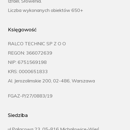
Izrael, Słowenia.
Liczba wykonanych obiektów 650+
Księgowość
RALCO TECHNIC SP Z O O
REGON: 366072639
NIP: 6751569198
KRS: 0000651833
Al. Jerozolimskie 200, 02-486, Warszawa
FGAZ-P/27/0883/19
Siedziba
ul.Pałacowa 23, 05-816 Michałowice-Wieś