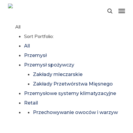
Skip
Menu
search
to
main
All
content
Sort Portfolio:
All
Przemysł
Przemysł spożywczy
Zakłady mleczarskie
Zakłady Przetwórstwa Mięsnego
Przemysłowe systemy klimatyzacyjne
Retail
Przechowywanie owoców i warzyw