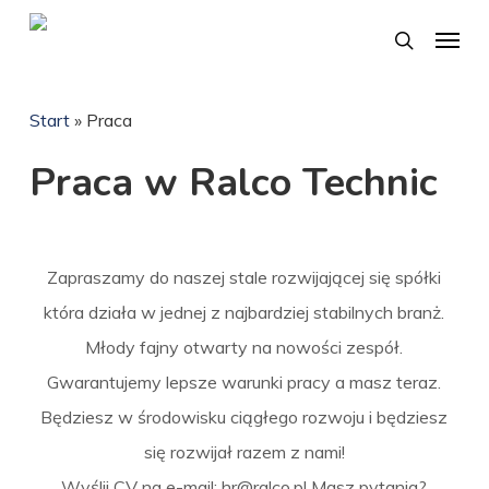
Skip
Menu
search
to
main
Start
»
Praca
content
Praca w Ralco Technic
Zapraszamy do naszej stale rozwijającej się spółki
która działa w jednej z najbardziej stabilnych branż.
Młody fajny otwarty na nowości zespół.
Gwarantujemy lepsze warunki pracy a masz teraz.
Będziesz w środowisku ciągłego rozwoju i będziesz
się rozwijał razem z nami!
Wyślij CV na e-mail:
hr@ralco.pl
Masz pytania?