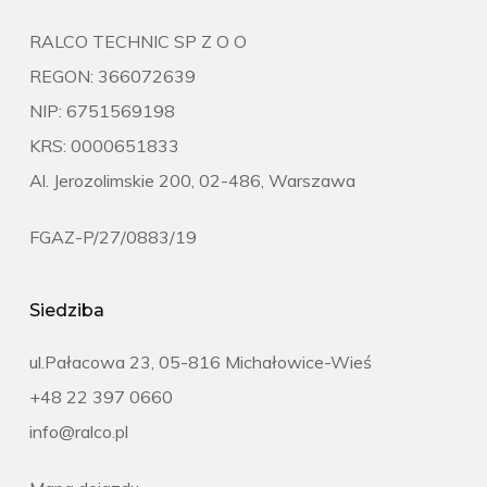
RALCO TECHNIC SP Z O O
REGON: 366072639
NIP: 6751569198
KRS: 0000651833
Al. Jerozolimskie 200, 02-486, Warszawa
FGAZ-P/27/0883/19
Siedziba
ul.Pałacowa 23, 05-816 Michałowice-Wieś
+48 22 397 0660
info@ralco.pl