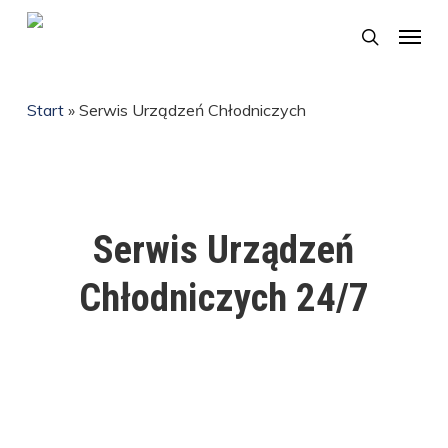
Skip
Menu
search
to
main
Start
»
Serwis Urządzeń Chłodniczych
content
Serwis Urządzeń
Chłodniczych 24/7