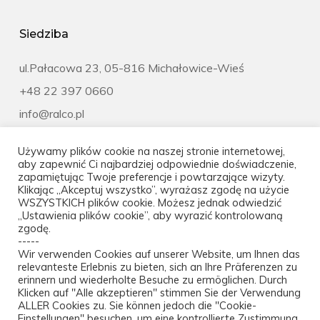
Siedziba
ul.Pałacowa 23, 05-816 Michałowice-Wieś
+48 22 397 0660
info@ralco.pl
Mapa dojazdu
Używamy plików cookie na naszej stronie internetowej,
aby zapewnić Ci najbardziej odpowiednie doświadczenie,
zapamiętując Twoje preferencje i powtarzające wizyty.
Klikając „Akceptuj wszystko”, wyrażasz zgodę na użycie
Polityka prywatności
WSZYSTKICH plików cookie. Możesz jednak odwiedzić
„Ustawienia plików cookie”, aby wyrazić kontrolowaną
zgodę.
-----
Rzetelnafirma
Wir verwenden Cookies auf unserer Website, um Ihnen das
relevanteste Erlebnis zu bieten, sich an Ihre Präferenzen zu
erinnern und wiederholte Besuche zu ermöglichen. Durch
Klicken auf "Alle akzeptieren" stimmen Sie der Verwendung
ALLER Cookies zu. Sie können jedoch die "Cookie-
Einstellungen" besuchen, um eine kontrollierte Zustimmung