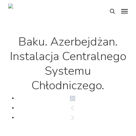
Skip
Menu
search
to
main
content
Baku. Azerbejdżan.
Instalacja Centralnego
Systemu
Chłodniczego.