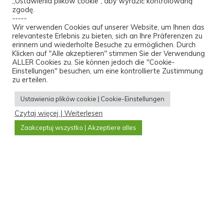
„Ustawienia plików cookie”, aby wyrazić kontrolowaną
zgodę.
-----
Wir verwenden Cookies auf unserer Website, um Ihnen das
relevanteste Erlebnis zu bieten, sich an Ihre Präferenzen zu
erinnern und wiederholte Besuche zu ermöglichen. Durch
Klicken auf "Alle akzeptieren" stimmen Sie der Verwendung
ALLER Cookies zu. Sie können jedoch die "Cookie-
© 2026 Ralco Technic sp. z o.o..
Einstellungen" besuchen, um eine kontrollierte Zustimmung
zu erteilen.
Ustawienia plików cookie | Cookie-Einstellungen
facebook
linkedin
youtube
instagram
Czytaj więcej | Weiterlesen
Zaakceptuj wszystko | Akzeptiere alles
Strona Gł
Praca
Oferta
Praca – Monter
Serwis Ur
Chłodniczych
Komora Chłodni