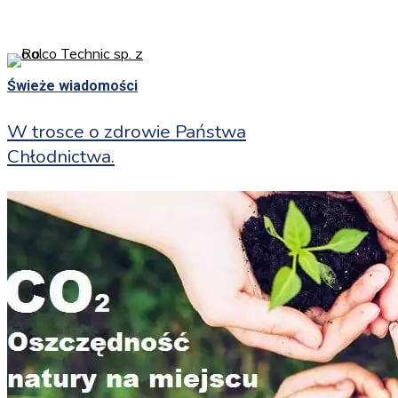
Skip
to
search
Menu
main
Świeże wiadomości
content
W trosce o zdrowie Państwa
Chłodnictwa.