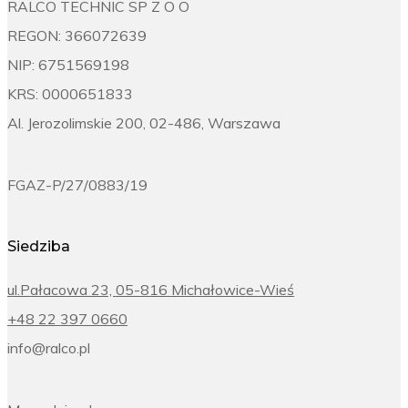
RALCO TECHNIC SP Z O O
REGON: 366072639
NIP: 6751569198
KRS: 0000651833
Al. Jerozolimskie 200, 02-486, Warszawa
FGAZ-P/27/0883/19
Siedziba
ul.Pałacowa 23, 05-816 Michałowice-Wieś
+48 22 397 0660
info@ralco.pl