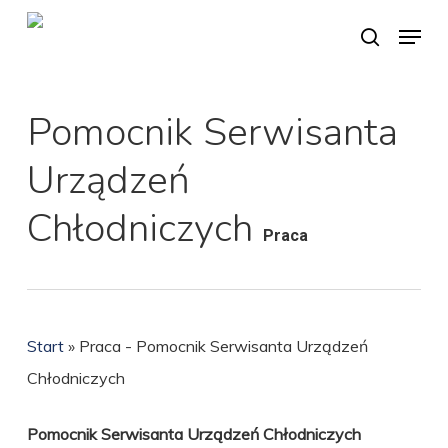
Skip
Menu
search
to
Close
main
Menu
content
Pomocnik Serwisanta
Urządzeń
Chłodniczych
Praca
Start
»
Praca - Pomocnik Serwisanta Urządzeń
Chłodniczych
Pomocnik Serwisanta Urządzeń Chłodniczych