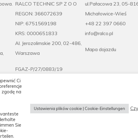
obowa.
RALCO TECHNIC SP Z O O
ul.Pałacowa 23, 05-81
REGON: 366072639
Michałowice-Wieś
NIP: 6751569198
+48 22 397 0660
KRS: 0000651833
info@ralco.pl
Al. Jerozolimskie 200, 02-486,
Mapa dojazdu
a,
Warszawa
FGAZ-P/27/0883/19
apewnić Ci
referencje
z zgodę na
Czy
Ustawienia plików cookie | Cookie-Einstellungen
evanteste
derholte
stimmen Sie
kie-
teilen.