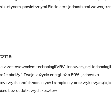
mi
kurtynami powietrznymi Biddle
oraz
jednostkami wewnętrz
czna
ana z zastosowaniem
technologii VRV
i innowacyjnej
technologii
oże obniżyć Twoje zużycie energii aż o 50%
. Jednostka
wowych szaf chłodniczych i skraplaczy oraz wykorzystuje je
 biura bez dodatkowych kosztów.