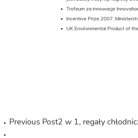
Trofeum za innowacje Innovati
Incentive Prize 2007, Minister
UK Environmental Product of th
Previous Post
2 w 1, regały chłodni