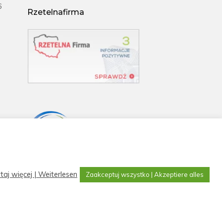
6
Rzetelnafirma
taj więcej | Weiterlesen
Zaakceptuj wszystko | Akzeptiere alles
facebook
linkedin
youtube
instagram