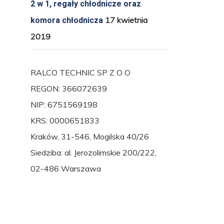
2 w 1, regały chłodnicze oraz
17 kwietnia
komora chłodnicza
2019
RALCO TECHNIC SP Z O O
REGON: 366072639
NIP: 6751569198
KRS: 0000651833
Kraków, 31-546, Mogilska 40/26
Siedziba: al. Jerozolimskie 200/222,
02-486 Warszawa