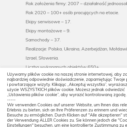
Rok założenia firmy: 2007 – działalność jednoos
Rok 2020 – 100+ osób pracujących na etacie.
Ekipy serwisowe – 17.
Ekipy montażowe – 9.
Samochody – 37.
Realizacje: Polska, Ukraina, Azerbejdżan, Mołdawi
Izrael, Słowenia.
Liczba wykonanych obiektów 650+
Używamy plików cookie na naszej stronie internetowej, aby z
najbardziej odpowiednie doświadczenie, zapamiętując Twoje p
i powtarzające wizyty. Klikając „Akceptuj wszystko”, wyrażas
użycie WSZYSTKICH plików cookie. Możesz jednak odwiedzić
„Ustawienia plików cookie”, aby wyrazić kontrolowaną zgodę.
-----
Wir verwenden Cookies auf unserer Website, um Ihnen das rel
Erlebnis zu bieten, sich an Ihre Präferenzen zu erinnern und wie
Besuche zu ermöglichen. Durch Klicken auf "Alle akzeptieren" 
der Verwendung ALLER Cookies zu. Sie können jedoch die "Coo
© 2026 Ralco Technic sp. z o.o..
Einstellungen" besuchen, um eine kontrollierte Zustimmung zu er