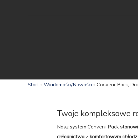
Hit enter to search or ESC to close
Start
»
Wiadomości/Nowości
»
Conveni-Pack, Dai
Twoje kompleksowe r
Nasz system Conveni-Pack
stanowi
chłodnictwa
z
komfortowym chłodz