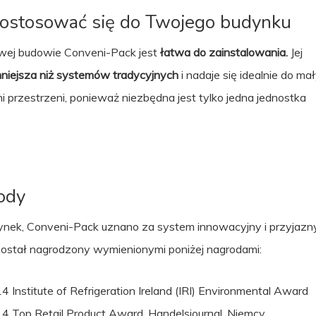
dostosować się do Twojego budynku
owej budowie Conveni-Pack jest
łatwa do zainstalowania.
Jej
niejsza
niż systemów tradycyjnych
i nadaje się idealnie do ma
i przestrzeni, ponieważ niezbędna jest tylko jedna jednostka
ody
nek, Conveni-Pack uznano za system innowacyjny i przyjazny
został nagrodzony wymienionymi poniżej nagrodami:
Institute of Refrigeration Ireland (IRI) Environmental Award
 Top Retail Product Award, Handelsjournal, Niemcy