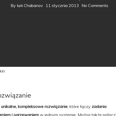
By
Iurii Chabanov
11 stycznia 2013
No Comments
kin
ozwiązanie
 unikalne, kompleksowe rozwiązanie
, które łączy
zadania
eniem i ogrzewaniem
w jednym systemie. Można także połącz