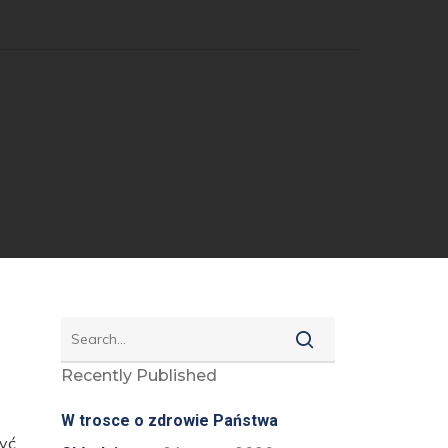
Recently Published
W trosce o zdrowie Państwa
yć