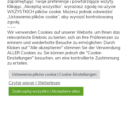
zapamiętując Twoje preferencje i powtarzające wizyty.
+48 22 397 0660
Klikając „Akceptuj wszystko”, wyrażasz zgodę na użycie
WSZYSTKICH plików cookie. Możesz jednak odwiedzić
info@ralco.pl
„Ustawienia plików cookie”, aby wyrazić kontrolowaną
zgodę.
-----
Mapa dojazdu
Wir verwenden Cookies auf unserer Website, um Ihnen das
relevanteste Erlebnis zu bieten, sich an Ihre Präferenzen zu
erinnern und wiederholte Besuche zu ermöglichen. Durch
Klicken auf "Alle akzeptieren" stimmen Sie der Verwendung
Polityka prywatności
ALLER Cookies zu. Sie können jedoch die "Cookie-
Einstellungen" besuchen, um eine kontrollierte Zustimmung
zu erteilen.
Rzetelnafirma
Ustawienia plików cookie | Cookie-Einstellungen
Czytaj więcej | Weiterlesen
Zaakceptuj wszystko | Akzeptiere alles