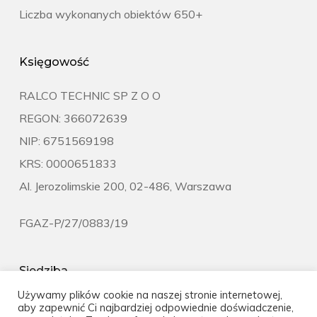
Liczba wykonanych obiektów 650+
Księgowość
RALCO TECHNIC SP Z O O
REGON: 366072639
NIP: 6751569198
KRS: 0000651833
Al. Jerozolimskie 200, 02-486, Warszawa
FGAZ-P/27/0883/19
Siedziba
Używamy plików cookie na naszej stronie internetowej,
ul.Pałacowa 23, 05-816 Michałowice-Wieś
aby zapewnić Ci najbardziej odpowiednie doświadczenie,